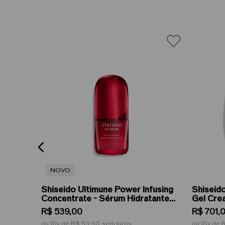
NOVO
Shiseido Ultimune Power Infusing
Shiseid
 - Sérum
Concentrate - Sérum Hidratante
Gel Cre
ing 40ml
Antioxidante 30ml
Claread
R$
539
,
00
R$
701
,
ou
10
de
R$ 53,90
sem juros
ou
10
de
R