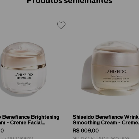
Produtos semelhantes
o Benefiance Brightening
Shiseido Benefiance Wrink
am - Creme Facial
Smoothing Cream - Creme
or 50ml
Hidratante Facial Antirrug
00
R$
809
,
00
$ 70,10
sem juros
ou
10
de
R$ 80,90
sem juros