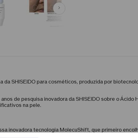
da SHISEIDO para cosméticos, produzida por biotecnolo
 anos de pesquisa inovadora da SHISEIDO sobre o Ácido H
ficativos na pele.
sa inovadora tecnologia MolecuShift, que primeiro encol