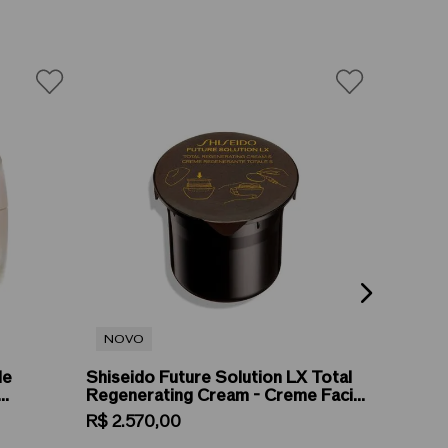
NOVO
le
Shiseido Future Solution LX Total
Shiseid
Regenerating Cream - Creme Facial
Day FPS
as 50ml
Noturno 50ml (Refil)
Diurno 
R$
2
.
570
,
00
R$
896