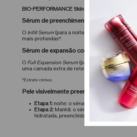
BIO-PERFORMANCE Skin Filler
é um produto de 
Sérum de preenchimento
O
Infill Serum
(para a noite) visa uma aparência 
mais profundas*.
Sérum de expansão completa
O
Full Expansion Serum
(para o dia) tem como al
uma camada extra de retenção de umidade que aj
*Estrato córneo.
Pele visivelmente preenchida e firme em d
Etapa 1:
noite: o sérum de preenchimento fo
Etapa 2:
Manhã: o sérum de expansão total e
hidratada, preenchida e firme.