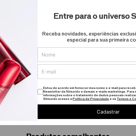
preenchimento e expansão de dois séruns que refina a apa
Entre para o universo 
firme e resiliente, com a tecnologia que envia moléculas 
Receba novidades, experiências exclus
especial para sua primeira c
vo um lifting, com a tecnologia que remodela essas molécu
uda a empurrar a pele para cima.
Estou de acordo em fornecer meu nome e e-mail para receb
ois passos:
Newsletter da Shiseido e demais e-mails marketings. Para 
informações sobre o tratamento de dados pessoais realiza
Shiseido acesse a
Política de Privacidade
e os
Termos e C
rnece moléculas de ácido hialurônico encolhidas para ser
xpande as moléculas de ácido hialurônico de volta ao seu
Cadastrar