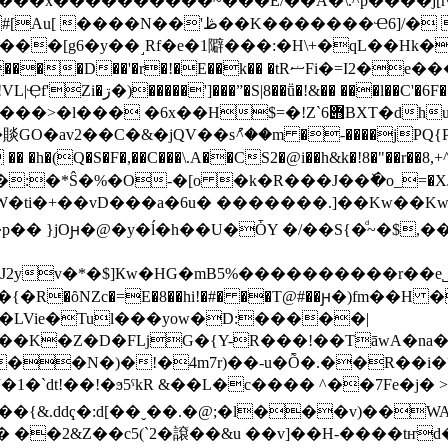
2���x�������� ��~���E/��A�\.^p����j[r
��N��'ڟ��K�������Ҽ6]/� VD�YԞj-
 ���[g6�y��˼Rf�e�1隦���:�H\+�qL��Hk
RޟFi�=I2�e����2���Ik,e�2iDX�TޗLV:t�p�ȋ� Y�a�u�
�6F��h��Qi��= )&hZ�S��
=�!Z`݋6BXT�dhu.fAb���9,oJ+X4 �� �1Qy
��C�&�jQV��sު^��m �-����jPQ{P�'Z&�#
:�*Ŝ�%�O-�[o �k�R���J��ٚ�o_=�XɈ�هAj
D���a�6u� �������.]��Kw��Kw!���Cܔ.I��dm�{�����
 }jOԩ�@�y�ĺ�h��U�ȰY �/��S{�ͩ~�$,��
DY�LVie�Tul���yow�D:�����|
$���K�Z�D�FǈG�{Y-R���!��TāwA�na
��N�)�!�4m7r)��-u�Ȭ�.��R��i�?
t!��!�ϧ5ˁkR &��L�c���� ^��7Fe�j� ˃�1�DbP�jP؍'�
��{&.ddҁ�:d[��ˬ��.�@;�l���v)��W
��2&Z��с5(`2�䜇��&u ��v ]��H-����t