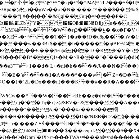
�.��g3^j"� q��*P4A2I 2����
3R@�@.)��gWa��oI�N�:���."^���$��%c$
b"Y�j"����O�d���N�D�ڑ(u��s_�d-��
�1��� �,����D���� `%'
� ���w��3Br.$�� �b������ӆtBF%C4 �֪
���+-���|%u@]�f�|D �KF�Y�n�
�[�E:M$b澛
�3 +�E�`a���1�A���*���wj�Z=�D�(x
�ŝ O��}�՚2L�Dx���n)���K/��#��R�A���
��4|
e��y��"��^Aj�"���x2��Ƙ8��i栶
\�K�H�R����}2����D�/NJ8B�t.>\�)�:��
=r�|���Z  ���{I�{ͩ�*:��=�����t
ޅ���$��X�1r��Xeү+�#Ev���H���ۡR��$l��!