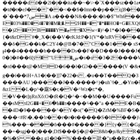
�����dd��2l�j��ӥa��~�\>�`X���sz��1a
�tdͩ�t�eJ��"��<��$�Imn��p��q]8��
�`���*7ڛ�A a����N&���:�h�$"Wh6��"���#[ #��|��`�&S]gI��Gɰ�=/���Ҏ�C-
E�03%��D�4�7�9�M�;�.2H��=�"�*��HO�=G�EXQ6z���&�LZ
�)Z��B����Y�ޓ�Xw<�)^�1*�I��� xM%h|u��W�ղ3����ڠ�|�x�F�V+�s=���(��U&�8B��9-
{�t&rDܼ`#�_X�(��V�rKJd:P�1(V*�!uRVl����XE-�~^v ݙ��T�}�a��!D�u8g���hV
��δ�G��k�C2Y4�@B�7�"C��1��� sS�
ֈ4��4�����h����Ds��F��D���J���J�Z
0�]�#��6[ӱ�"'U�ښ�s�ɞ�3�2����W!���F�B*�nQ!+�Mj�>R���"�J���B֣�d!�a�B\� 0������sĸ�]�A縄
�rd���t@�M8D�6��l�Ѡ������(V �&��a3؅# +1��d� L+�nl�h����Ԉ��N�I��)t$- �����>-�vT�Ba��2S
g��i��iH+A1�|��]]7�22�sˎ.�u��T��Q
����AU )�����J��.����^)�uh`ʳl�_,�Yn
&z1�L�p^�廜S�r,�V�^Wz�t:*�,
�V��t]ŋRnXŏ:O�tR�Q�^�<��M��U����FuW٩Cw��*��W���>RE��g�dW�P�*���aecUp�l���*r2�,�h��Q�V }Ӊ� 
��sMƽI2G��+�ߕ�6��ƽ����؝��"a ��Е�B���ǌ�'��Tq�x}z@SRV�~&�����A���X
�4D�9�����^�Y�o("�Q�ZrM�%BF�S�
���<#R\�,��!r��r�r�t�����S�h���)
%���~���ɓ���#�����}{y�{�Gg0\
��+�sgj��]���;Df$���Ş�@�8&b�ɲ/&yR��@Ԓ 6hSM ���Ӏ6�� $���ceqbJ
�%�S,��q g1�0�%'����䚹�"u��Rz'c�ޑ�Q��Q�DbmJ�fX>r>���TWA���bipd���|� �r�n�'&\�`4�Q���'`��14����|