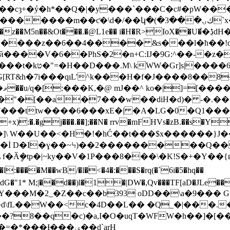
,���cȝ+�ý�h*��Q�|�y���`���C�c#�pW��
m��ƈ�\d�/��կ�(�3���ﻙۍ`x��p��3N��;ؾh� @�ڜ@oE��?
@L1e�� i�H�R>IoX��U�֙�ڋdH��$����m؟I֙QD2�K��"�Ś����ݲ?�o#
 m(,,����z��6��4���� &s���l�ћ��
ӣ����V�6��PhS�2�n+C:IJ�9G:^��-�z�
m�ܥݼQb5Xͦޜ�}
WG[RT&h�7i���qıL'^k���H�f�J����8��
�
C�"�[��a�7���w��diH�d)� -�.��
:�.�gj���.��];��N� rrv�mFHVs�zB.��s�Y
��5#�,Au�ӽ I�]\ W��U��<�H�!�hĆ��t���$x���
Ӑ݆�tp�|~ky��V�1P���8���\�K!S�+�Y��{ӹ�
RdG�"1* M;|��d��)l�1�|DW�,Qv���TF[aD�JLe��
�d\fL��W��<c�4D��L�� �Q_�|���.
o��?8��q�c)�a,I�O�uqT�WFW�h��]�[�