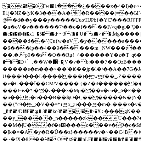
�d���0Fw��څ���1����x�^�I)�r->�A�������^χ��r�V���� `l�D�jy � uG��#���i�Y�>
E1j�NZ�(yK�3���A��R����(=��Ы`��X�ĉxWe�)~�E
@�d��y���y�����Uuo\HJPb{�YC'���R]]]
�n�oV�v������7/��o�f���
�F/>q�gi�'Ӌ��
��e����M��x1_�5���d~~3/f��`U�x��>��t
����d��^]Ϛu{w�nV .�y�����a���
�6���lp��4��9�����m _NW���t��
��.�,p0��s�O��Rụ{_^������Y�z�T_q6���S
���D+ׯ_.��W�͸=�jV�v�b:���7��OzB����j��^L�b1o���򸷾��dM�of�}çO��fg����G���?�h�`V�]ye�㏎j��?
�����e�m���>��'�i6��jp�l�/��A��7G�J/
U���0���L�������)�wf��_.Z�����
�v�G���Ϊ��CM/V���� {�Z�d��������
���l~is�*i��z���3�Mp���n�en�_6�E
�u�� �n���B��$jO�Ç�������&�[N�
��{"c9�_;�V��=*۱x_;u����m�-���x�v������l,���޼e4���/���r�y_`��{˃ߡ��
|_�r���/DI�F��;g�-3���ko3����Ɨ��>�Xۿ���gN��}��v�P���w�@�98���֧w1�y-�:(v�q�E�ی�kF��S������b�����k��n}
��y_����_n�����zk��U���?�
��M�|U��f�e׽���o���v�Ƿ�c�$ǳż�r1i��7m��kǚ���n���t6y�W3���GG#�M��ѯ�������j�,׏/�����+9[�jf�W�UQ� :t �
�]k�=�A�y�R�Ǔ��z}�����v�~��C4B�⺝?����{}�;�/�f|���vݼh��� x��
�~�fX�8:��⹘�� Q�x9�\��nLF����/��v����c�j�5���#q�q�D��x����