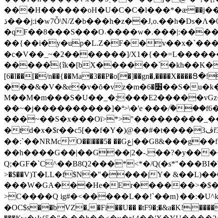
���Η������oΗ�U�C�C�l���*�ӕ��j���`
ڌ���j:i�w7Ȱ\N/Z�b���h�z��J,o.��h�Ds�Λ�0b�b����T\��V`�,������N�ͺ�4�bs�U��n���G�n�B�_6G�ey���Z0?
�qF��8���S���O˓����w�.���|:�����������
��{��i�y�up�L.Z�F��͓v��x�`�����G;�_o�G�
�c�V��_~�2�������]/X1�{��=L������
�����ͤ{îk�[bX������`�kh��K�V]
[6�I��[�/n��{��Ma�3��P�o[�]��gn�,����X����Ց
���&�V�&e�v�ŏ�vz�m�׶�6��S�u�k�����i��=����}0^ٟ�mo�n�~���s�?�x��n�a���s?
M��M�m���S�U��_�;���E2�����vGz��
��~�j����������]�ª>\�'e ���/ۗ���f6��i���j�2q���د�zL�{�~�5�Y=��br�]]��Y���
���~��S�x���Oï>*>"���������_��׿�T���쏽� q�!�����u�w��ηQ�
�td�x�$r��c5[��f�Y�)@��#�t����ڤ3ȓ35p��8ȮQ��MV�\�~��7g�O��I����OZ��X�3u~�ې���_��Z�(��D�ѷ��o�긧
��:`��NRMc O��l���5� ��Gع|��G8&���g��f�R��&�۶�@�5�7�F�7���gͫ���[�Ջ�Z�d��t��S=�]����qOK������f���`⥥y
��h����G��|��G��|2�-.��?�y����h
Q;�GF�`C^��B8Q2���*<*�/Q(�s*"���BI�\�x���v��Iޅ(�T&/���;D�Zg$���� �U� �/�%�3& 
>�$��V)T�LL�f$N�"����|Y� &��L)��C-� ����
���W�GA���He�Er������>�$��F+�t*:��D�)*�M#�e
>C����Q ig#�<�����L��!`��m}��:�
�OC$s��bVZ�,�Fi��U�� �tF9�;�&a�K!����