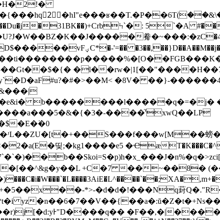
��hq2َ�hI"e���ʁ��T.�P��6Tؘ(��&\
��Du�j�31BK��)+CrbϞ`�: 5`�A #��
U?J�W��BZ�K��J�����觠�~���:�zC�4�Q 5
j�n����t�bzy�`��N17����o�y}
`�D�aF#u?�#�>��M< �8V� ��}-������
&���|
z_pq�e&i� b��������l�����q�=�j�
6 ����a���5�&�{�3�-����'֮xwQ��LP
$�E�͘�0
ZU�[t�+��S���f���w[M��螃�k[� 6N���
2�a(E�띶;�kg1����e5 �ҼæT�K���C�^q
�)��b��Skoi=S�p)h�x_���J�n%�q�>zci[
[��^&g�y��L +C�7 ��~��8� (��-�#
i�W���`�L����3AiE�L^����`��;XA�,m+�
�y+�5��x��-*>-�d�d�!���Nq葑Q�."R
t�i yz�n��6�7��V��{��a�:ŭ�Z�t�+Ns�
��r)j[�d:yͰ"D����q�� �F��,�|���