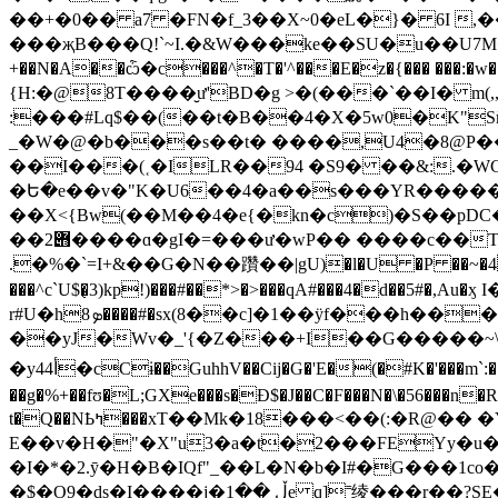
��+�0�� a7 �FN�f_3��X~0�eL�}� 6I 
���җB���Q!`~I.�&W���k
e��SU�u��U7M�������
+��N�A��ѽ�c���^�T�'^���E�z�{��� ���:�w��z��M5n��&Ot���.�
{H:�@8T����̮ư'BD�g >�(���`��I�
:���#Lq$��(��t�B��4�X�5w0�K"S
_�W�@�b���s��t� ����,U4�8@P����t�kט�"=�H��D���.M\ kWW�Gr]s|����6r�
��I���(˱�ILR��94 �S9� ��&:.�
�Ե�e��v�"K�U6��4�a��s���YR�����ޥ��u/q�[:���K,�@ mJ��^ ko�|]=[���� �
��X<{Bw(��M��4�e{�kn�c)�S��pD
��2݋����ɑ�gI�=���ư�wP�� ����c��T���ttw����6���xE�| �A�LG�0�Q1���B��z�;��GZ�H�W�
.�%�`=I+&��G�N��躦��|gU)�l�U �P ��~�4+x)
���^c`U$�̜3)kp!)���#��*>�>���qA#���4�d
r#U�hܤ8����#�sx(8��c]�1��ӱf���h����İ D�I�ɣ��~Ϟ)��2���������Q�� -t�*Zt�)�I�� �)`vdª �X� ��-�:��
��yJ�Wv�_'{�Z���+I��G�����~\ f�
�y4أ4�cCɨ��GuhhV��Cij�G�'E�(�#K�'���m`:��l:����M��wB/�l�<�4�:���S�rq(�`6i�5�hq��
��g�%+��fʊ�L;GXe���s�Ɖ$�J��C�F���N�\�56���n�
t�Q��NҌߤ���xT��Mk�18���<��(:�R@�� �Y���M�2_�Z��c��b393 oDD��\a�9��� GuP � 1h�WN�ӂ��e��Ag֚L��δ"' ӟ
E��v�H�"�X"u3�a�t�2���FEYy�u
�I�*�2.ȳ�H�B�IQf"_��L�N�b�I#�G���1c
�$�O9�dۣs�I����j�ڵ ��1e q]˭绫���r��?SE�=�*���Ɨ���ݷ��d`arH