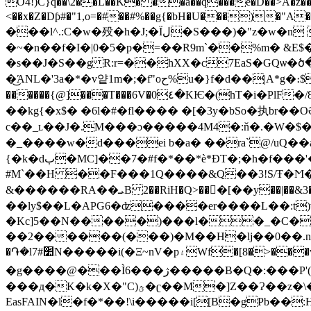
O4!)C}q��\2��L��K� ��a��q���e�D��>A�
z�
<��x�Z�Dƥ#�"1,o=�#��#%��g{�bH�U���)�"A��t�Ĕ��܉����ō0"��Y��)pH tdQ%��?�֜-ϡ����#p��F*BV ��O
���l^.:C�w�殁�h�J;�Ïل�S���)�"z�w�n 3�8rp����HJ�,ۘ`t%���`�=���U�q� �G��C��2E ����uG�x���@4ؕ�Q��B�����$j塣
�~�n��f�I�|0�5�p�=��R9m`��%m� &E$
�s��J�S��g R:r=��hXX�c7EaS�GQѡ�ծ�K�>�e(礏d��c �`T�X.aڝ�vN� 
�͜ΆNL�'3a�*�v얕1m�;�f"oح%u�}f�d��|A*g�։$�-��6� �^S~X�{꿉���{�����wo's �v�}
������{@]���T���6V�0٤�KѤ�(hT�i�PlF�/8Ȱ��H���㗽9�'PVG��Y� �]�~a��J���*��ђ�F�Z�;�,�M���w�Z��u~�F�^[V�L/�
��kg
{�x$� �6l�#�fl���� �[�3y�bSo�执br
c��_ʟ��J�.M���ɔ�����4M4�:ň�.�W�$��f�
�_����w�d���ei b�a� ��ra`@/uQ��aq�
{�k�dٻ�MC]��7�#f�*��*è*ÐT�;�h�f���'��%t*�G�z�E����STLzOR>��B�����Z;��qL�e�bSZ�4/Xe�Ҽ\��J�bU�*�KUY�4/T�x�ȡ�$:E��p,�%��T<13�d�m5�RNz�
#M`��H ��F���1Q����&Q��3!S/Ŧ�Ϻ�
&������RA��ܝB 2��RiH�Q>���[��y��|��&3��'�[y�|����'���k9|ǒ�Z���(�c,nӑt��RΗmP�0ڢ��=,��=sK嘇11��[f��x5�g��� ��|
��ly$��L�APG6�ʣ����er����L��:t)v7
�Kc]5��N�����)���l��_�C��
��2������(���)�M��H�lj��0��.nгA\�&v�t�
�֏�
l׺7#N�����i(�Ξ~nV�p۽Wf�[8�
�g����@���Ì6���ژ�����B�Q�:���P'(8 ��J�7x�j}
���д�K�k�X�"C)ؿ�ʗ��M�]Z��Ɂ��z�\�#���ʠ���fr��>)#�'4�:g*����&X���g���q]��ڣ��7��TGT^u5õ<��'��)�QD"�-
EasFAIN�l�f�*��!\i�����i[[B�gPb��