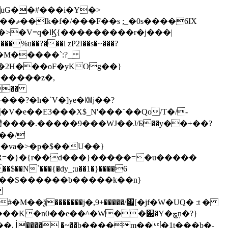
6IX
~�>�V=q�lϏ{���������r�j���|
%u��?���l zP2I��s�~���?
����M�����`:?_
�2H���oF�yKOg��}
������z�,
�V�e��E3���X$_N'���¨��Qo/T�/-
��.�����9���WJ��J/Б��y��+��?
��/
��va�>�p�$��U��}
R=�}�{r��d���}�����=�u�����
�
�b�-