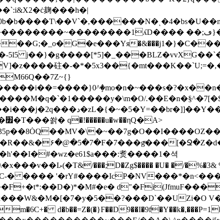
:i&X2�ċ麹���h�|
�~��������1ʎD���� ��;ڡ}��R��~ �Uy�能
e���Yя�&���j1�}�C����׽Ǜ�����������}�ҽǽϖm3/o��p���
-5l5 j��}�g����[*5]�_���BLZ�vvXG��
�z����砫�-�*�5x3��{�mt���K��`U;=�,�
�!M66Q��7Z~{}
��M�q�`�1�����y�\m�O/.��E�n�§^�7[�$
���|�����,_|��?~:��ɓ��8�\|
A>
'��I�#�wz�e61$a���:煑����1�셕
%�r�/�t!;Ko��1i��9�0�
 '�rY#����IcP�NV���*�n<���U�d�^8lN]z�dL.���
� d"�Fi(JfmuF���>�ڳ'Y: ��a̛脆�s� ��A#m��+�t@
U^k���W&�M�[�7�y�5��?���D`��UZi�O
m�6C+� d�b��=Z�(�}F��D9��I�9f�Y��k�,���P=1�