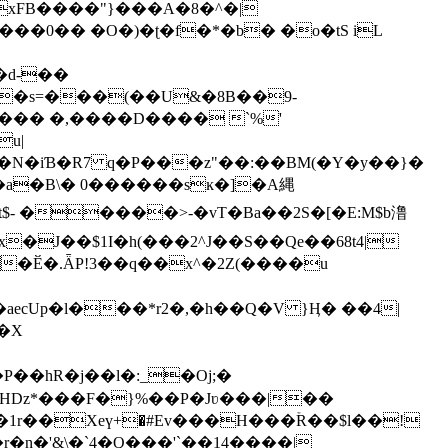
UxFB����"}���A�8�^�|
���0�� �O�)�ʈ�f�*�b� �o�tS iL
u|
N�iƁ�R7 q�P���z"��:��BM(�Y�y��}�
�J��$1I�h(���2^J��S��Qe��68t4|
�Ӗ�.ǞP!3��q��x^�2Z(����u
P��hR�j��l�:_�Oj;�
�HDz*���F�}%��P�Jʋ���|��