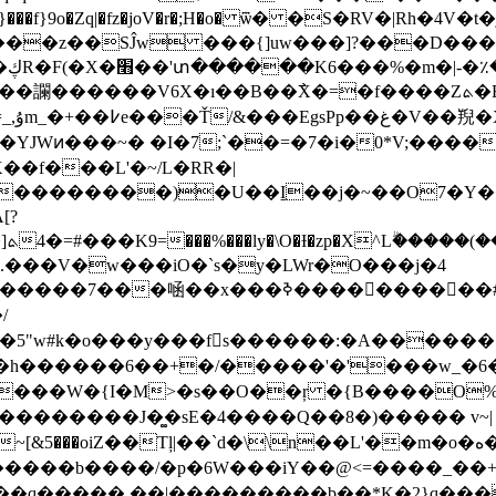
��z��SĴw ���{]uw���]?���D���
�!
�f���L'�~/L�RR�|
-
�i.���V�w���iO�`s�y�LWr�O���j�4
��x���ߢ����������#y}��|
/
�{�5"w#k�o���y���f󰋪s������:�A�����
��������J�͚�sE
�4����Q��8�)����� v~|
��`d�\\n��L'��m�o�ه����o��ݘ�~tk�?�z�߂�ϴڑ��G�/
V�y9�?�����b����/�p�6W���iY��@<=����_�
[;��q
�����,��|���������b��*K�2}q���