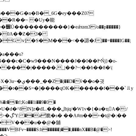
��}
`�0A�ު�Z�3�
G\v]�S�M���<��謜�J]��=����IG��;
���c�C�w9���N����J��I��ԻŃj}�o-
لhjq/�W1v�{�a�ҵA�:/
�:��
 V�V���u��@�舖
��VBFv~����S:h�����)��;���nX��B�@�>!