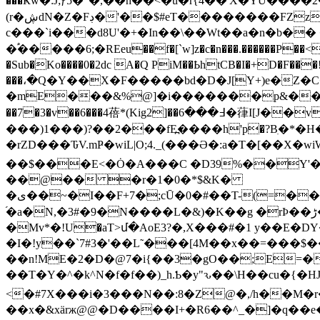
���Ҝw�:J;ƒ5�"�,��h��<�u�r{4��'Χ�YU����
����FZz#[Au[ ��
(r�ڜdN�Z�Fڊ�'��$#eT����
c���`i���d8U'�+�In��\��Wt��a�n�b��
�֠�����6;�REeu��f�[`w]z�c�n���.������P��<����D��'�r�!�E��k�� �t
�Sub�Ko����0�2dc A�Q PiM��ҌhtCB�I�+D�F���!VL|Ҿf'Zi�ڗ�)�����']���ˮ�S|8��ṻ�!&�� ���l��C'
���،�Q�Y��X�F�����bd�D�J[Y+)e�Z�C���>�l��� �6x��H$
�mE���&%@]�i�������p&��賧GO�av2
��7�3�v��6���4蓓*(Kig2]��߃���6�葎I[Ј��v �� �h�(Q�S�F�,��C���\.A��CS2�@i��h&k�!8�"��r��ܐ ��$^+,8l�k�C$3w�;��A*���Я|
���)1���)?��2���fE߽����h'p�?Bִ�*�H�
�rZD���ԎV.mҎ�wiL|O;4._(���Ә�:a�T�[��X�wiW�ti�+��v
��$���E<�Ȯ�A���C �D39%��Y'�p��
��@�� �r�1�0�*$&K�
�ى��~�I��F+7�;cŪ�0�#��T-(=��J2yv�*�$]Кw�HG�mB5%����������r��e˾�У���]��������S�M��t�b1��j0��[A
֝�a�N,�3#�9�N����L�&)�K��g �rÞ��ڑ�{�R�ȏNZc�=E�8��hi!�#� ��T@#��ԩ�)fm��H �$G�B����4J�a}�
�Mv*�!Uׁ�aT>մ�AoE3?�,X���#�1 y��E�
�I�!y��`7#3�'��L˜���[4M��x��=���
��n!ME�2�D�@7�i{��3�gO��;E=�
��T�Y�^�k^N�f�f��)_h.Ƅ�y"ԅ��\H��cu�{�HJ�1�`d
<�#7X���i�3���N��:8�Z@�,/h��M�r
��x�&xärж@@�D����I+�R6��^_�]�q��e� 