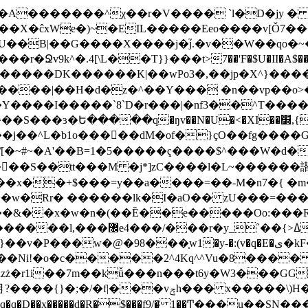
IL�����Eeo����v[Ǒ7����ޡ��Ik�f�/���F��s ;_�0s����
]]]U��B|��G����X����j�j֮.�v��W��qo�
��r�Ջv9k^�.4[\L��T}}���t>7��'F�$U�II�A$�����
֜Mg����|�����DK������K|��wPo3�,��jp�X^}
����|��H�d�z�^��Y��� �n��vp��o>
Y����I�����`8`D�r���|�nf3��^T���
���ɜ�Ե�����q�ŋv��N�U�<�XI��׽,{��
[�~#~�A'��B=1�5�����ҁ����$^���W�d�
�S��tt���M �j*]zC����l�L~������譛��
�x��+$���=y��a����=��-M�n7�{ �m
���w�Rr� ������lk�I�aO�� zU���=��
�&��x�w�n�(��Ȅ��e�����Oo:���
$��N`���{�dy_;u��1�}����6
�Ni!�o�c�����2^4Kq^^Vu�8���
���\)H���K�n0��e��^�W��՗�Y�ڇņ�?}
�d�R�$���f9/� 1��Ͳ���u��SN����ڶ���� �~��b����m���1t��