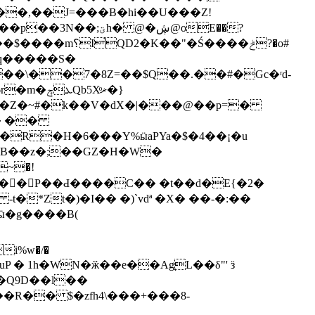
��,��J=���B�hi��U���Z!
!q�����S�
��\��7�8Z=��$Q��.��#�Gc�ʳd-
8�Z�~#�k��V�dX�|���@��p=�
�R�H�6���Y%ӹaPYa�$�4��¡�u
~�!
���}J��󑉞� P��Ԁ����C�� �t��d�Ε{�2�
g����B(
i%w�/�
�Q9D��l��
��R�� $�zfh4\���+���8-