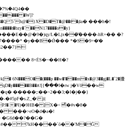
�7%�4Q4��
����� �W]?
`h@�}X�D�T�@��t�ׇ4a� ���h�!
42��7}
 ������ 8+ĖS�~��H�?
O��(���p ��w�'���m�x�@3��gj�L�`2�攈
D�y�����B��۸![{���I�rw j�Vŏ��w
�q� �����;:��~2��3;�I�j��}
5pF�s.Z_�\ji|
PJ� �Ϥ)�9HB� [X�< ͤ�#v�8�
� ���>eO�d�a�!
� �G6d��?��G�
�#�� 7kH����`ό��'M�Ğ