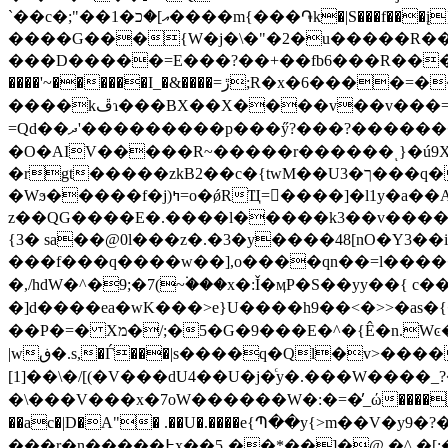
`��c�;"��އ]�כ�1����m{���֏k�|S���f���į}���f}9o�Zq|�fz�joV�r�;H�o� ѿ� �S�RV�|Rh�4V�t�j>�b>]�EE%k3�|
����G���{W�j�\�"�2�u�����R
��
���D�����=E���?��+��fb6���R���ڮR�F(�X�׫��'տ������K6���%�m�|-�٪�Y�j���g��zq�X����3�r<����I #������`�=I�\�>
����'~������I_�&����=ڙ;R�x�6����=���讕������V6X�ı��B��߯X�=�f����Zܬ�E�)|�ȋv]Z}
����kڦɿ���BX��X����v��v���=_,ۇm_�+��߇e���Ť/&���EgsPp��غ�V��䍲�XKۑ���b��X`��/f-�j׍'>��L�g�h���) -
=Qd��ދ'���������p���ӳ?���?�������YJWͷ���~� �I�7;`��=�7�i�0*V;�����Z��|֠��~n<��#�\���t=���@�sx)-
�O�AIV�����R~�����r������ͺ}�ú9X�
�rgt�����zkB2��c�{twM��U3�ך���q���������)�U��I̱��j�~��O7�Y���������}
�Wϧ�����f�j)ߤ=o�ǿRҴ=�ُ���]�l1y�a��A[?
z��QG����E�.����l�����k3��v����]ܬ��#=�4�K9=���%���ly�\O�Ɨ�zp�X^Lۗ�����(��q�i�5��f�v&aз��6/��\����I?�v
{3� sa��@0l���z�.�3�y����48[nO�Y3�
���f���q����w��],o����qn��=l���������7���㖤
�,/hdW�^�9;�7(~۬���x�:Ǐ�ӎP�S��yy��{ c��
�]d����ea�w K���>e}U����h9��<�>>�as
��P�=� Xמ�/;�5�G�9���E�^�{Ê�n.Wͼ�h������6��+�/�����'�'���w_�6�5�~���]�괙�@��
|wڧ�.s,�Ѓ���|s����q�Ql�v>�������W�{I�M>�s��O��ŗ �{B����O%�ߊ� ۷鼝H�Y���x1?�^�,
[1]��\�/[(�V���dU4��U�j�ͨy�.���W����_?
�\���V���x�7oW������W�:�=�̓_ώ����~[&5���oiZ��Tļ|
��ac�|D�A"� .��U�.����e{Պ��y{>m��
���r�n�����߅x��5ˏ��*��]�@ �^,�