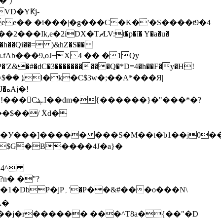
�`)
�ee�� �i���|�g���C�K�'�S����t9�4
�dC�3����������Q�*D=4�h��F�y�H!
�!
�}�"���*�?
�$��/ ٝXd�
�4^
n� �"?
P��&#���o���N\
A�
ҥd��j�r������ ���^T8a�{��"�D