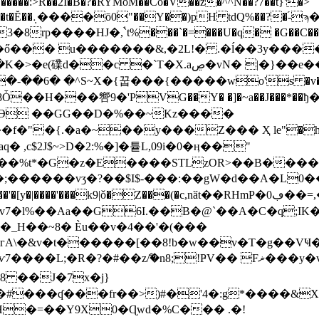
������:>R��2I�B�?�RYMoM��Co�V��z�^^N��?7��t}'�>
5�r��)���6}
�ő��� u�������&,�2L!� .�ĺ��3y�����
|�}��e����^��+�a�-�W2��d�k|�� ʌ��|♔��
��OƏ ��GG��D�%��~Kz����
"�{.�a�~��y���Z��� Ҳ le"�h��Ȏ��
 ,c$2J$~>D�2:%�]�튵L,09i�0�ӊ��"
;������vʒ�?��$I$-���:��gW�d��A�L0�
�l%��Aa��G6I.��B�@`��A�C�q;IK��!
_H��~8� Èu��v�4��'�(���
�����[��8!b�w��v�T�g��VҸ�W`ۄ[��vsKF����L
�L;�R�?�#��zް/�n8;!ҎV�� Fޜ���y�vu�� H ~ a����V�����Fu}2
>���ѵ7���
:H�=��Y9X0�Ɋwd�%C��� .�!