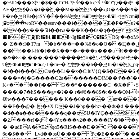
�%ID���X�$��TϒHݣ?��bx �O"֚Q��d�H�2!�
AH��A�J����M��Y��xjO�A��PI��{�
E�v�BBt�j4SY�Ѐ��9A.%�D^x\�/�L<Nzm�|
j�Ե��woRV��esuv���i����E�P�#u?�
�W��y���Թl��tɤa���K��0a�q��Y(xSD$�����vFؠC*�-'=�� �3��,��}D��A��M��
���4Tȴ�j]R���4,���E�~Ig��s��Q���ŚR6ۥ�ץ�xM��ti��������p�����%�[O��FGB���K����E��@�9�)qy/L�ǈx��͝����-hR+�� �?
�_Z��;I�T7m _�b�'��=��%6�o�Q��Ц��ݪ��Gt��$�{� �l��rw�|1[��"����H��7����* �y��B�Ǿ��� *�S�9=�҃�
��%��I-H(�[��X��^�>���x���uR���y
�&�8<�,���;���^����#�v���@+�
Ό<�6���"�<�2}T�m~�JE��b��hi�J�
�f��i���LtC/a��Li��x�C:IuV{Q�$�D��
���=�j�G����Q2a������D[M��4'��]��
K>����i)��G��*������C_�X�i÷S�ᴶL��
���l�7�hS���g=�?�� r�#6��8$�;���QM-<�
㿆w���7������ K��0����|`a#���7`�`
��F��@�1�+X D��J�bp��h:>��ʣ�d ����
�d��a��o�����q��x5U�IYҪ��$�)���C�
�2,���rJ�ɠ`�4Yx���v2��,���IY�]�/
�"�udEA�E2qɑ5�RIS���D�9C:�
���*
6o�$��^ _Lvd��ɜsǗ�;��� Pc�E����.�