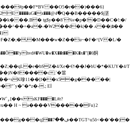
k���.B� tg$y��8`%v�p�!�D��C�!:�/
!yhvd#�WU�w�X��t���K�x�"[�6餇
��)N�8����c;`�䈏
"`y�"�*z�-.; Eİ
#r?