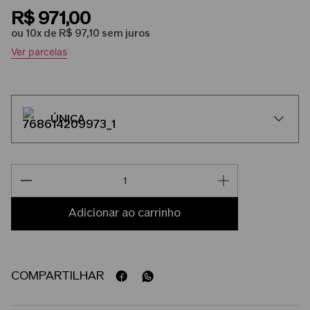
R$
971
,
00
ou
10
x de
R$
97
,
10
sem juros
Ver parcelas
ÚNICA
adicionar ao carrinho
COMPARTILHAR