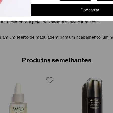
igiada pelos cientistas da SHISEIDO antes da colheita.
Cadastrar
extura cremosa e ao mesmo tempo extremamente leve. Sua
ura facilmente a pele, deixando-a suave e luminosa.
e criam um efeito de maquiagem para um acabamento lumino
Produtos semelhantes