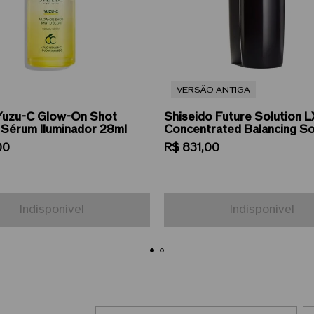
VERSÃO ANTIGA
uzu-C Glow-On Shot
Shiseido Future Solution L
 Sérum Iluminador 28ml
Concentrated Balancing So
Loção Hidratante Facial 17
00
R$
831
,
00
Indisponível
Indisponível