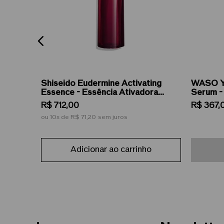
 Total
Shiseido Eudermine Activating
WASO Y
- Creme
Essence - Essência Ativadora
Serum -
Revitalizante 145ml
R$
712
,
00
R$
367
,
ou
10
de
R$ 71,20
sem juros
Adicionar ao carrinho