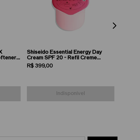
X
Shiseido Essential Energy Day
Shiseid
ftener -
Cream SPF 20 - Refil Creme
Refil C
0ml
Hidratante Diurno 50ml
R$
399
,
00
R$
399
,
Indisponível