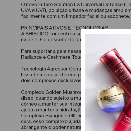
O novo Future Solution LX Universal Defense E 
UVA e UVB, poluição urbana e mudanças ambienta
facilmente com um limpador facial ou sabonete.
PRINCIPAIS ATIVOS E TECNOLOGIAS
A SHISEIDO concentrou suas pesquisas no efeit
na pele. Foi descoberto que, nessas condições, 
Para suportar a pele nessas condições, o novo U
Radiance e Cashmere Touch Emulsion.
Tecnologia Agressor Control
Essa tecnologia oferece proteção de 360° cont
dois complexos exclusivos da SHISEIDO:
Complexo Golden Mushroom: ajuda a restaurar a r
disso, quando sujeito a mudanças extremas de 
córneo a manter sua integridade. Além do Compl
ajuda a manter a hidratação no frio e a controlar
Complexo SkingenecellEnmei: O pilar da linha Fu
cura, esse complexo ajuda a ativar a poderosa fo
abrangente o poder natural da pele. A planta Enme