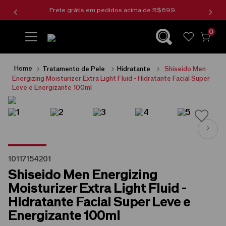
Frete grátis em pedidos acima de R$699.
0
wishlist
Tratamento de Pele
Hidratante
Shiseido Men
Energizing Moisturizer Extra Light Fluid - Hidratante Facial Super
Leve e Energizante 100ml
10117154201
Shiseido Men Energizing
Moisturizer Extra Light Fluid -
Hidratante Facial Super Leve e
Energizante 100ml