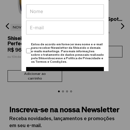
NOVO
(clinicamente testado em 20 participantes, com
idades entre 20 e 70 anos, na França).
Vital Perfection
Intensive WrinkleSpot
Treatment A+ - Creme
R$
788
,
00
NOVO
Concentrado com
ou
10
de
R$ 78,80
sem juros
Retinol 20ml
Shiseido Vital
l
Perfection Uplifting
Estou de acordo em fornecer meu nome e e-mail
para receber Newsletter da Shiseido e demais
And Firming Advanced
Adicionar ao
R$
969
,
00
e-mails marketings. Para mais informações
Day Cream Fps 30 -
carrinho
sobre o tratamento de dados pessoais realizado
ou
10
de
R$ 96,90
sem juros
pela Shiseidoacesse a Política de Privacidade e
50mL
os Termos e Condições.
Cadastrar
Adicionar ao
carrinho
Inscreva-se na nossa Newsletter
Receba novidades, lançamentos e promoções
em seu e-mail.