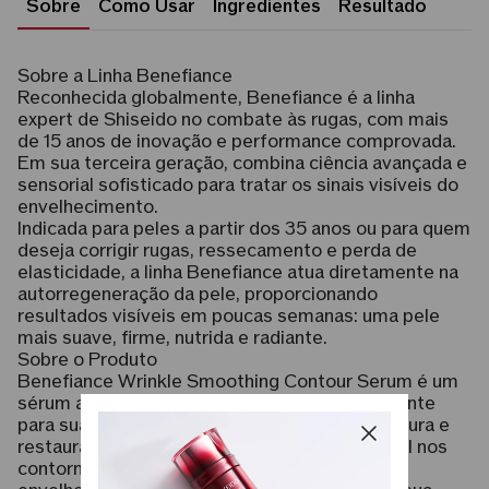
Sobre
Como Usar
Ingredientes
Resultado
Sobre a Linha Benefiance
Reconhecida globalmente, Benefiance é a linha
expert de Shiseido no combate às rugas, com mais
de 15 anos de inovação e performance comprovada.
Em sua terceira geração, combina ciência avançada e
sensorial sofisticado para tratar os sinais visíveis do
envelhecimento.
Indicada para peles a partir dos 35 anos ou para quem
deseja corrigir rugas, ressecamento e perda de
elasticidade, a linha Benefiance atua diretamente na
autorregeneração da pele, proporcionando
resultados visíveis em poucas semanas: uma pele
mais suave, firme, nutrida e radiante.
Sobre o Produto
Benefiance Wrinkle Smoothing Contour Serum é um
sérum anti-idade avançado que atua rapidamente
para suavizar rugas profundas, melhorar a textura e
restaurar a firmeza da pele. Com foco especial nos
contornos do rosto — região onde os sinais de