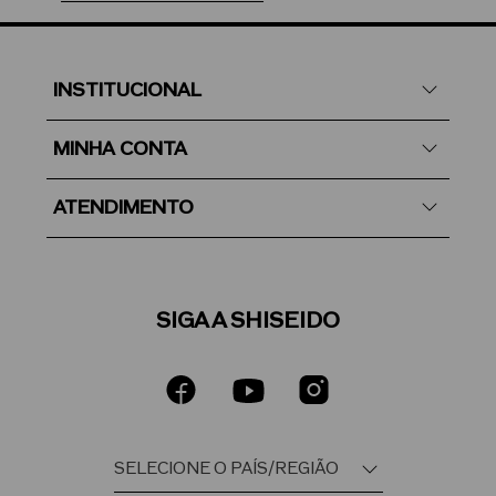
ginseng, chlorella e gambir, que estimulam colágeno,
preservam a elasticidade e fortalecem a estrutura da
pele.
Resultados Comprovados
INSTITUCIONAL
Em 1 semana*: pele mais hidratada, flexível e com
aparência mais lisa
MINHA CONTA
Em 8 semanas*: redução visível das rugas e aumento
da firmeza
ATENDIMENTO
*Resultados baseados em testes clínicos e de
percepção com consumidoras.
Textura e Sensorial
Sérum de textura leve, sedosa e de rápida absorção,
que proporciona conforto imediato e um acabamento
SIGA A SHISEIDO
suave e luminoso. Ideal para potencializar seu ritual
de skincare.
Modo de Uso
Pressione de 1 a 2 pumps e aplique em cinco pontos
da face (bochechas, testa, nariz e queixo). Massageie
o sérum suavemente do centro para fora para aplicar
em todo o rosto.
Rotina J-Beauty: Utilize de manhã e à noite após