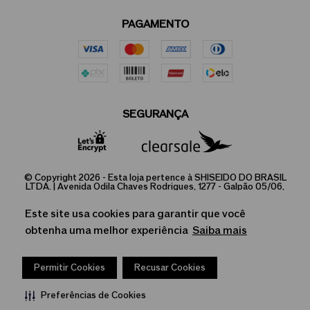
limpar, balancear e defender a pele (Ultimune).
PAGAMENTO
SEGURANÇA
© Copyright 2026 - Esta loja pertence à SHISEIDO DO BRASIL
LTDA. | Avenida Odila Chaves Rodrigues, 1277 - Galpão 05/06,
Parque Industrial, Jundiaí - SP/ CEP: 13.213-087 |
03.973.238/0001-91 | 407.804.614.112
Este site usa cookies para garantir que você
A Loja Online é operada pela Infracommerce Negócios e
obtenha uma melhor experiência
Saiba mais
Soluções em Internet LTDA. CNPJ 15.427.207/0001-14. | Av. Dr.
Cardoso de Melo, 1855 - Vila Olímpia, São Paulo-SP, CEP:
04548-903.
Permitir Cookies
Recusar Cookies
Preferências de Cookies