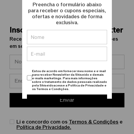
Preencha o formulário abaixo
para receber o cupons especiais,
ofertas e novidades de forma
exclusiva.
Inscreva-se na nossa Newsletter
Receba novidades, lançamentos e promoções
em seu e-mail.
Estou de acordo em fornecer meu nome e e-mail
para receber Newsletter da Shiseido e demais
e-mails marketings. Para mais informações
sobre o tratamento de dados pessoais realizado
pela Shiseidoacesse a Política de Privacidade e
os Termos e Condições.
Enviar
Cadastrar
Li e concordo com os
Termos & Condições
e
Política de Privacidade.