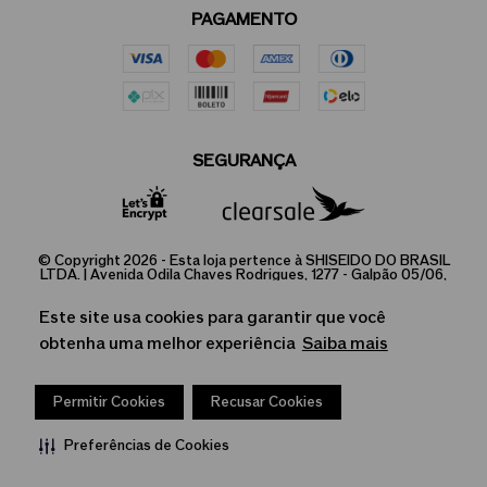
PAGAMENTO
SEGURANÇA
© Copyright 2026 - Esta loja pertence à SHISEIDO DO BRASIL
LTDA. | Avenida Odila Chaves Rodrigues, 1277 - Galpão 05/06,
Parque Industrial, Jundiaí - SP/ CEP: 13.213-087 |
03.973.238/0001-91 | 407.804.614.112
Este site usa cookies para garantir que você
A Loja Online é operada pela Infracommerce Negócios e
obtenha uma melhor experiência
Saiba mais
Soluções em Internet LTDA. CNPJ 15.427.207/0001-14. | Av. Dr.
Cardoso de Melo, 1855 - Vila Olímpia, São Paulo-SP, CEP:
04548-903.
Permitir Cookies
Recusar Cookies
Preferências de Cookies