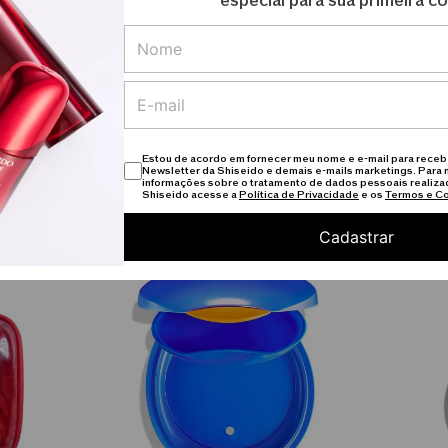
especial para sua primeira c
uas fórmulas para garantir a máxima eficácia e segurança
, nossas composições podem sofrer alterações visando o
precisa e atualizada de cada produto, recomendamos sempr
Estou de acordo em fornecer meu nome e e-mail para receb
Newsletter da Shiseido e demais e-mails marketings. Para 
Produtos semelhantes
informações sobre o tratamento de dados pessoais realiza
Shiseido acesse a
Política de Privacidade
e os
Termos e C
Cadastrar