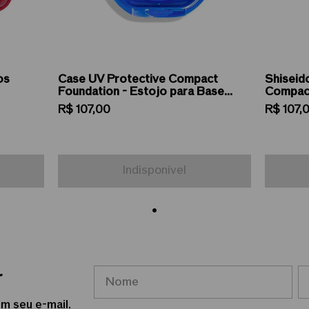
os
Case UV Protective Compact
Shiseid
Foundation - Estojo para Base
Compact
Compacta
Estojo 
R$
107
,
00
R$
107
,
Indisponível
r
m seu e-mail.