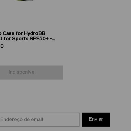
o Case for HydroBB
 for Sports SPF50+ -
para Base Compacta
00
Indisponível
Enviar