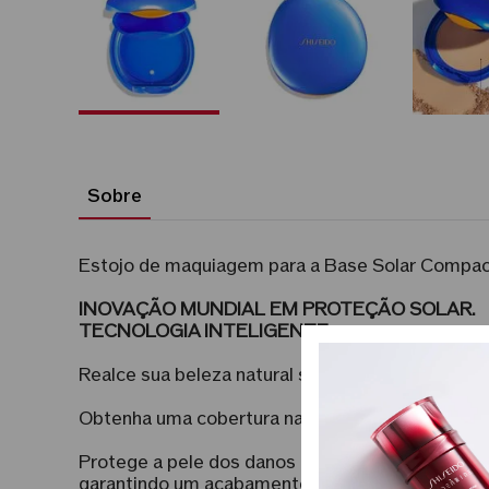
Sobre
Estojo de maquiagem para a Base Solar Compa
INOVAÇÃO MUNDIAL EM PROTEÇÃO SOLAR.
TECNOLOGIA INTELIGENTE.
Realce sua beleza natural sem abrir mão dos be
Obtenha uma cobertura natural para o tom desig
Protege a pele dos danos causados por agressor
garantindo um acabamento duradouro e impecáve