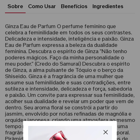
Sobre
Como Usar
Benefícios
Ingredientes
Ginza Eau de Parfum O perfume feminino que
celebra a feminilidade em todos os seus contrastes.
Delicadeza e intensidade, inteligência e paixão. Ginza
Eau de Parfum expressa a beleza da dualidade
feminina. Descubra o espírito de Ginza "Não tenho
poderes mágicos. Faço da minha personalidade o
meu poder." (Credo do Samurai) Descubra o espírito
de Ginza, a alma pulsante de Tóquio e o berço da
Shiseido. Ginza é a fragrância de uma mulher que
assume sua feminilidade e suas contradições, entre
sutileza e intensidade, delicadeza e força, sabedoria
e paixão. Um convite para expressar sua feminilidade,
acolher sua dualidade e revelar um poder que vem de
dentro. Seu aroma floral se constrói a partir do
jasmim, envolvido por notas refinadas de magnólia e
orquídea japonesa, criando uma atmosfera ao mesmo
tempo misteriosa e sofisticada. O resultado é uma
fragrância feminina, vibrante, elegante e atemporal.
Pirâmide olfativa Notas de topo: Jasmim Notas de