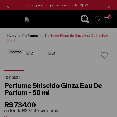
Frete grátis em pedidos acima de R$699.
0
wishlist
Perfumes
Perfume Shiseido Ginza Eau De Parfum -
50 ml
NOVO
10115523
Perfume Shiseido Ginza Eau De
Parfum - 50 ml
R$
734
,
00
ou
10
x de
R$
73
,
40
sem juros