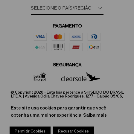
PAGAMENTO
SEGURANÇA
© Copyright 2026 - Esta loja pertence à SHISEIDO DO BRASIL
LTDA. | Avenida Odila Chaves Rodrigues, 1277 - Galpão 05/06,
Parque Industrial, Jundiaí - SP/ CEP: 13.213-087 |
03.973.238/0001-91 | 407.804.614.112
Este site usa cookies para garantir que você
A Loja Online é operada pela Infracommerce Negócios e
obtenha uma melhor experiência
Saiba mais
Soluções em Internet LTDA. CNPJ 15.427.207/0001-14. | Av. Dr.
Cardoso de Melo, 1855 - Vila Olímpia, São Paulo-SP, CEP:
04548-903.
Perfume Shiseido Ginza Eau De Parfum - 50 ml
Permitir Cookies
Recusar Cookies