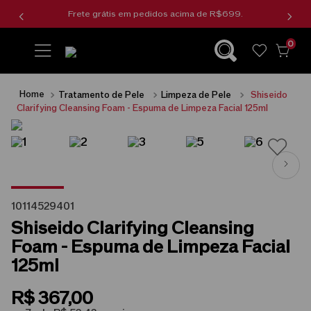
Frete grátis em pedidos acima de R$699.
0
wishlist
Tratamento de Pele
Limpeza de Pele
Shiseido
Clarifying Cleansing Foam - Espuma de Limpeza Facial 125ml
10114529401
Shiseido Clarifying Cleansing
Foam - Espuma de Limpeza Facial
125ml
R$
367
,
00