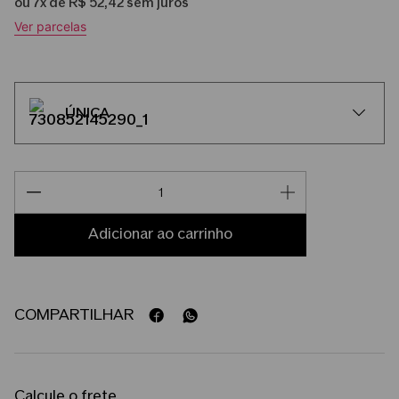
ou
7
x de
R$
52
,
42
sem juros
Ver parcelas
ÚNICA
adicionar ao carrinho
COMPARTILHAR