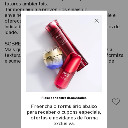
fatores ambientais.
Também ajuda a prevenir os sinais de
envelhecimento, corrige sinais já visíveis na pele e
oferece luminosidade a pele.
Indicado para todas as peles a partir dos 30 anos de
idade.
SOBRE O PRODUTO
Mais que um primer, é um produto que melhora a
textura da pele, previne o envelhecimento, uniformiza
e aumenta a radiância, proporcionando 8 horas de
hidratação*. A fórmula foi criada para fornecer uma
luz perolada que aumenta a vivacidade. A pele é
protegida dos raios UV com proteção FPS 30 de
Produtos semelhantes
amplo espectro, bem como agentes externos, como
poluição.
Fique por dentro da novidades
ATIVOS E TECNOLOGIAS
Preencha o formulário abaixo
para receber o cupons especiais,
• TECNOLOGIA NACREOUS LAYER: cuida da pele
ofertas e novidades de forma
com múltiplas camadas de proteção contra a
exclusiva.
poluição do ar. Extrato de Chá Preto na formulação