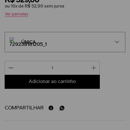
R$
529
,
00
ou
10
x de
R$
52
,
90
sem juros
Ver parcelas
ÚNICA
adicionar ao carrinho
COMPARTILHAR