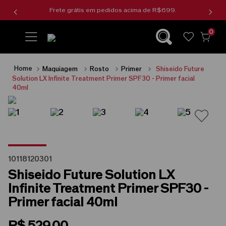
Frete grátis em pedidos acima de R$699.
0
wishlist
Maquiagem
Rosto
Primer
Shiseido Future
Solution LX Infinite Treatment Primer SPF30 - Primer facial
40ml
10118120301
Shiseido Future Solution LX
Infinite Treatment Primer SPF30 -
Primer facial 40ml