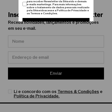
para receber Newsletter da Shiseido e demais
e-mails marketings. Para mais informações
sobre o tratamento de dados pessoais realizado
pela Shiseidoacesse a Política de Privacidade e
Inscreva-se na nossa Newsletter
os Termos e Condições.
Receba novidades, lançamentos e promoções
Cadastrar
em seu e-mail.
Enviar
Li e concordo com os
Termos & Condições
e
Política de Privacidade.