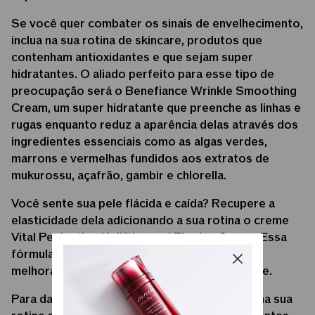
Se você quer combater os sinais de envelhecimento,
inclua na sua rotina de skincare, produtos que
contenham antioxidantes e que sejam super
hidratantes. O aliado perfeito para esse tipo de
preocupação será o Benefiance Wrinkle Smoothing
Cream, um super hidratante que preenche as linhas e
rugas enquanto reduz a aparência delas através dos
ingredientes essenciais como as algas verdes,
marrons e vermelhas fundidos aos extratos de
mukurossu, açafrão, gambir e chlorella.
Você sente sua pele flácida e caída? Recupere a
elasticidade dela adicionando a sua rotina o creme
Vital Perfection Uplifting and Firming Cream. Essa
fórmula firma e levanta rapidamente a pele,
melhorando a aparência das rugas e opacidade.
Para dar um boost à saúde da sua pele insira na sua