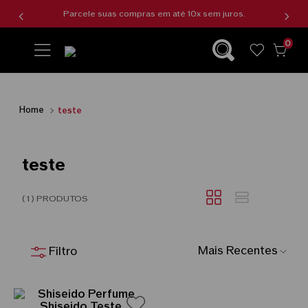
Parcele suas compras em até 10x sem juros.
0
wishlist
teste
teste
1
Mais Recentes