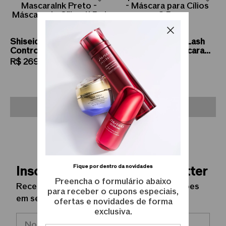
Shiseido
Shiseido ImperialLash
ControlledChaos
MascaraInk - Máscara
MascaraInk Preto -
para Cílios 8,5g
R$
269
,
00
R$
269
,
00
Máscara de Cílios 11,5ml
Indisponível
Indisponível
Fique por dentro da novidades
Inscreva-se na nossa Newsletter
Preencha o formulário abaixo
Receba novidades, lançamentos e promoções
para receber o cupons especiais,
em seu e-mail.
ofertas e novidades de forma
exclusiva.