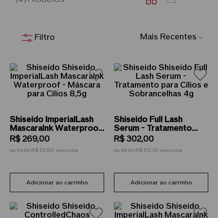
Mais Recentes
Shiseido ImperialLash
Shiseido Full Lash
MascaraInk Waterproof
Serum - Tratamento
- Máscara para Cílios
para Cílios e
R$
269
,
00
R$
302
,
00
8,5g
Sobrancelhas 4g
ou
5
de
R$ 53,80
sem juros
ou
6
de
R$ 50,33
sem juros
Adicionar ao carrinho
Adicionar ao carrinho