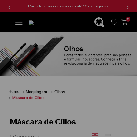
Parcele suas compras em até 10x sem juros.
0
wishlist
Maquiagem
Olhos
Máscara de Cílios
Máscara de Cílios
4