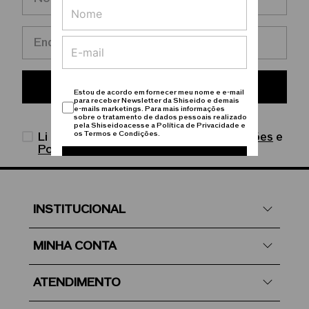
Enviar
Estou de acordo em fornecer meu nome e e-mail
para receber Newsletter da Shiseido e demais
e-mails marketings. Para mais informações
sobre o tratamento de dados pessoais realizado
pela Shiseidoacesse a Política de Privacidade e
os Termos e Condições.
Li e concordo com os
Termos & Condições
e
Política de Privacidade.
Cadastrar
INSTITUCIONAL
MINHA CONTA
ATENDIMENTO