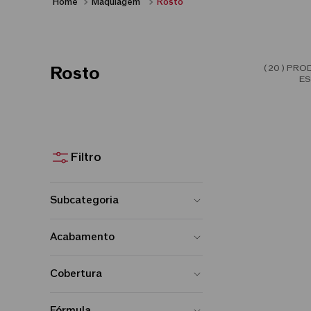
Maquiagem
Rosto
20
Rosto
Subcategoria
Bases
Acabamento
Pó
Mate
Cobertura
Primer
Natural
Construível
Corretivos
Fórmula