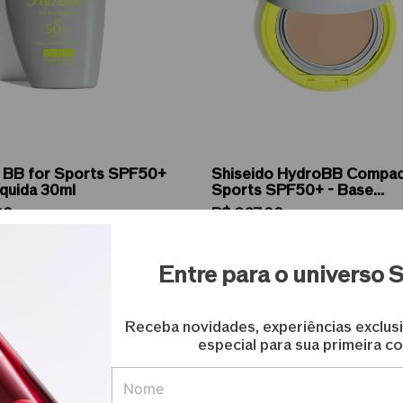
o BB for Sports SPF50+
Shiseido HydroBB Compac
íquida 30ml
Sports SPF50+ - Base
Compacta (Refil) 12g
00
R$
367
,
00
 55,42
sem juros
ou
7
de
R$ 52,42
sem juros
Entre para o universo 
icionar ao carrinho
Adicionar ao carrinho
Receba novidades, experiências exclus
especial para sua primeira c