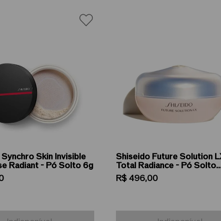
 Synchro Skin Invisible
Shiseido Future Solution L
se Radiant - Pó Solto 6g
Total Radiance - Pó Solto
Translúcido 10g
0
R$
496
,
00