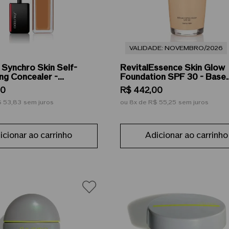
VALIDADE: NOVEMBRO/2026
 Synchro Skin Self-
RevitalEssence Skin Glow
ng Concealer -
Foundation SPF 30 - Base
o Líquido 5,8 mL / 6,67
Líquida 30ml
0
R$
442
,
00
 53,83
sem juros
ou
8
de
R$ 55,25
sem juros
icionar ao carrinho
Adicionar ao carrinho