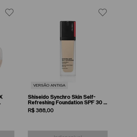
VERSÃO ANTIGA
X
Shiseido Synchro Skin Self-
Refreshing Foundation SPF 30 -
Base Líquida 30ml
R$
388
,
00