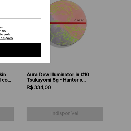
er
mais
do pela
ondições
kin
Aura Dew Illuminator in #10
l com
Tsukuyomi 6g - Hunter x
SHISEIDO (Edição Limitada)
R$
334
,
00
Indisponível