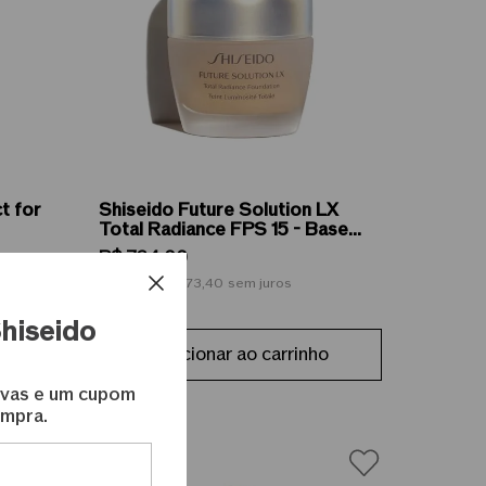
t for
Shiseido Future Solution LX
Total Radiance FPS 15 - Base
Cremosa 30ml
R$
734
,
00
ou
10
de
R$ 73,40
sem juros
Shiseido
Adicionar ao carrinho
ivas e um cupom
ompra.