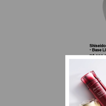
Shiseid
- Base L
R$
388
,
ou
7
de
R$
Ad