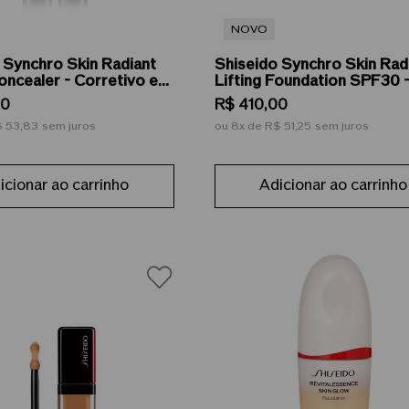
NOVO
 Synchro Skin Radiant
Shiseido Synchro Skin Rad
Concealer - Corretivo em
Lifting Foundation SPF30 
,7g
Facial Líquida 30ml
0
R$
410
,
00
 53,83
sem juros
ou
8
de
R$ 51,25
sem juros
icionar ao carrinho
Adicionar ao carrinho