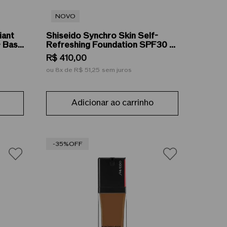
NOVO
iant
Shiseido Synchro Skin Self-
- Base
Refreshing Foundation SPF30 -
Base Facial Líquida 30ml
R$
410
,
00
ou
8
de
R$ 51,25
sem juros
Adicionar ao carrinho
-35%