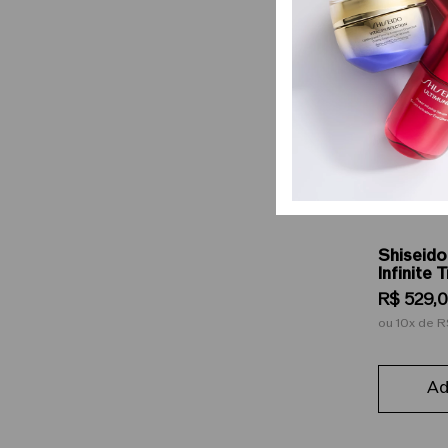
Shiseido
Infinite
- Primer 
R$
529
,
0
ou
10
de
R
Ad