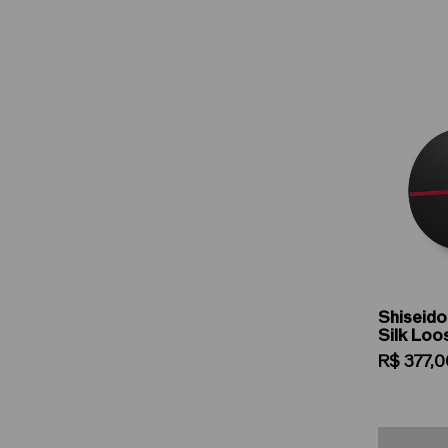
Shiseido
Silk Loo
R$
377
,
0