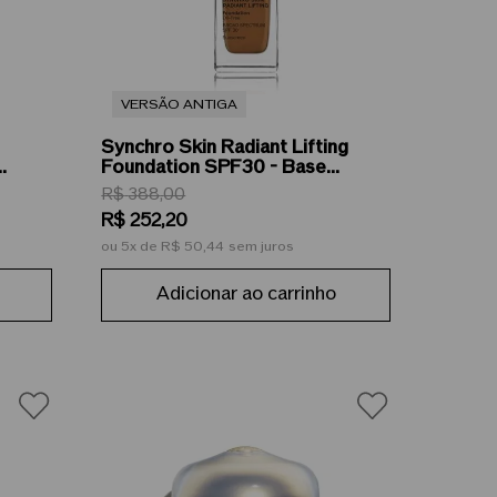
VERSÃO ANTIGA
Synchro Skin Radiant Lifting
Foundation SPF30 - Base
Líquida 30ml
R$
388
,
00
R$
252
,
20
ou
5
de
R$ 50,44
sem juros
Adicionar ao carrinho