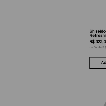
Shiseido
Refreshi
Corretiv
R$
323
,
0
g
ou
6
de
R$
Ad