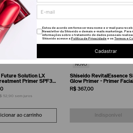
Estou de acordo em fornecer meu nome e e-mail para receb
Newsletter da Shiseido e demais e-mails marketings. Para 
informações sobre o tratamento de dados pessoais realiza
Shiseido acesse a
Política de Privacidade
e os
Termos e C
Cadastrar
NOVO
 Future Solution LX
Shiseido RevitalEssence S
 Treatment Primer SPF30
Glow Primer - Primer Facia
facial 40ml
FPS 25 30ml
0
R$
367
,
00
$ 52,90
sem juros
icionar ao carrinho
Indisponível