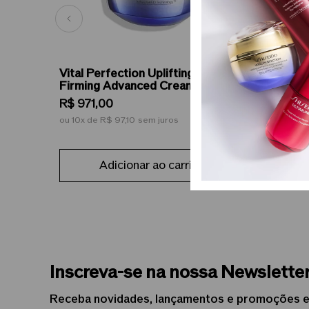
Vital Perfection Uplifting and
Shiseid
Firming Advanced Cream - Creme
Essence
Hidratante Facial de Firmeza e
Revitali
R$
971
,
00
R$
712
,
Efeito Lifting 50ml
ou
10
de
R$ 97,10
sem juros
ou
10
de
Adicionar ao carrinho
Inscreva-se na nossa Newslette
Receba novidades, lançamentos e promoções e