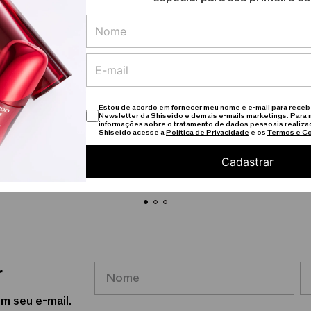
o Eudermine Activating
Shiseido BB for Sports SP
 - Essência Ativadora
Base Líquida 30ml
zante 145ml
00
R$
388
,
00
Estou de acordo em fornecer meu nome e e-mail para receb
Newsletter da Shiseido e demais e-mails marketings. Para 
R$ 71,20
sem juros
ou
7
de
R$ 55,42
sem juros
informações sobre o tratamento de dados pessoais realiza
Shiseido acesse a
Política de Privacidade
e os
Termos e C
Cadastrar
Adicionar ao carrinho
Adicionar ao carrinh
r
m seu e-mail.