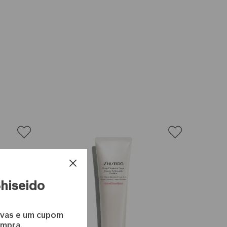
Shiseido
ivas e um cupom
ompra.