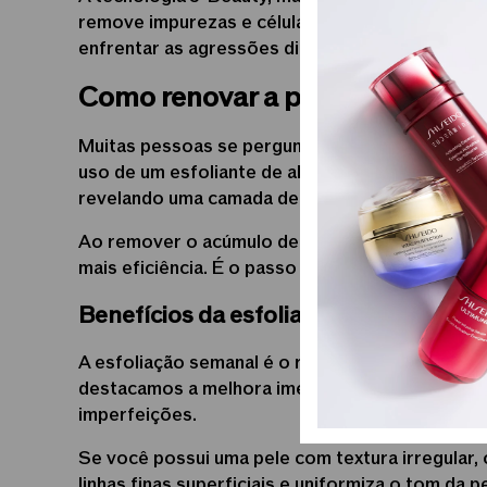
remove impurezas e células mortas sem agredir 
enfrentar as agressões diárias.
Como renovar a pele do rosto co
Muitas pessoas se perguntam como renovar a pe
uso de um esfoliante de alta performance permi
revelando uma camada de pele mais jovem e viç
Ao remover o acúmulo de células mortas, você 
mais eficiência. É o passo que transforma uma 
Benefícios da esfoliação semanal para
A esfoliação semanal é o ritual de beleza que d
destacamos a melhora imediata na textura da pe
imperfeições.
Se você possui uma pele com textura irregular, o
linhas finas superficiais e uniformiza o tom da