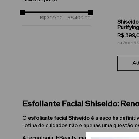
R$ 399,00
–
R$ 400,00
Shiseid
Purifyin
Purifica
R$
399
,
ou
7
de
R$
Ad
Esfoliante Facial Shiseido: Ren
O
esfoliante facial Shiseido
é a escolha definiti
rotina de cuidados não é apenas uma questão es
A tecnologia J-Beauty, marca registrada da no