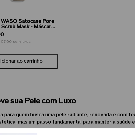
o WASO Satocane Pore
g Scrub Mask - Máscara
nte Esfoliante 80ml
00
 57,00
sem juros
icionar ao carrinho
ove sua Pele com Luxo
va para quem busca uma pele radiante, renovada e com tex
tética, mas um passo fundamental para manter a saúde e a
ssa empresa, combina ciência avançada com ingredientes 