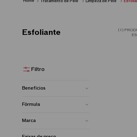
Tratamento de Pele
Limpeza de Pele
Esfoli
1
Esfoliante
Benefícios
Controle de Oleosidade
Fórmula
Limpeza
Argila
Marca
Shiseido
Faixas de preço