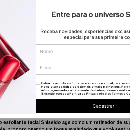
a barreira natural de proteção, garantindo que o seu ros
Entre para o universo 
m eficácia
Receba novidades, experiências exclus
especial para sua primeira c
le do rosto de forma segura. O segredo reside na regul
te que a renovação celular ocorra de maneira controlada
osa.
prepara o terreno para que os ativos de seus outros pr
pele opaca em uma superfície pronta para receber tratame
 um brilho natural
Estou de acordo em fornecer meu nome e e-mail para receb
Newsletter da Shiseido e demais e-mails marketings. Para 
informações sobre o tratamento de dados pessoais realiza
Shiseido acesse a
Política de Privacidade
e os
Termos e C
evolve a luminosidade perdida pelo estresse e pela poluiç
le macia e iluminada, além da desobstrução profunda dos
Cadastrar
 esfoliante facial Shiseido age como um refinador de supe
 pele, proporcionando um toque aveludado que você sentir